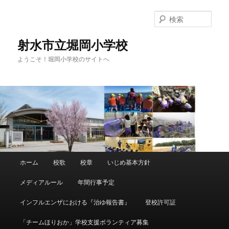
メ
サ
イ
ブ
検
ン
コ
索
コ
ン
射水市立堀岡小学校
ン
テ
ようこそ！堀岡小学校のサイトへ
テ
ン
ン
ツ
ツ
へ
へ
移
移
動
動
メ
ホーム
校歌
校章
いじめ基本方針
イ
ン
メディアルール
年間行事予定
メ
ニ
インフルエンザにおける『治ゆ報告書』
登校許可証
ュ
ー
「チームほりおか」学校支援ボランティア募集