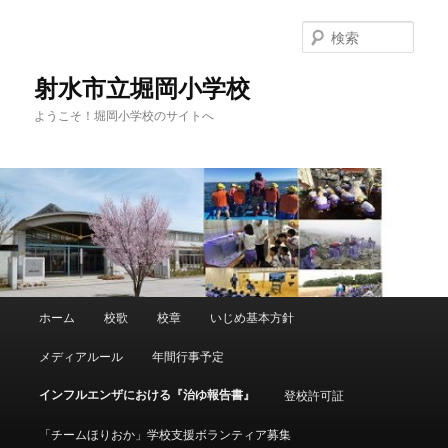
メ
イ
検
ン
索
コ
射水市立堀岡小学校
ン
ようこそ！堀岡小学校のサイトへ
テ
ン
ツ
へ
移
動
メ
ホーム
校歌
校章
いじめ基本方針
イ
ン
メディアルール
年間行事予定
メ
ニ
インフルエンザにおける『治ゆ報告書』
登校許可証
ュ
ー
「チームほりおか」学校支援ボランティア募集