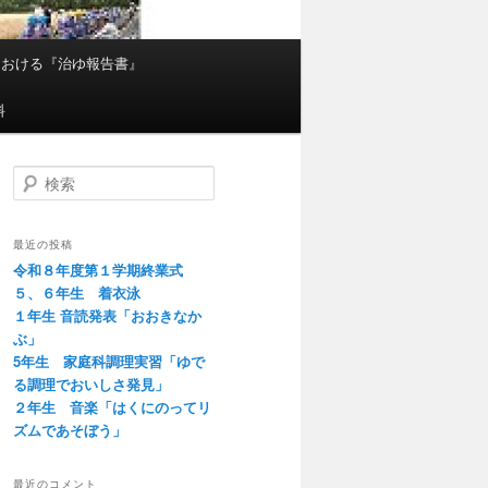
における『治ゆ報告書』
料
検
索
最近の投稿
令和８年度第１学期終業式
５、６年生 着衣泳
１年生 音読発表「おおきなか
ぶ」
5年生 家庭科調理実習「ゆで
る調理でおいしさ発見」
２年生 音楽「はくにのってリ
ズムであそぼう」
最近のコメント