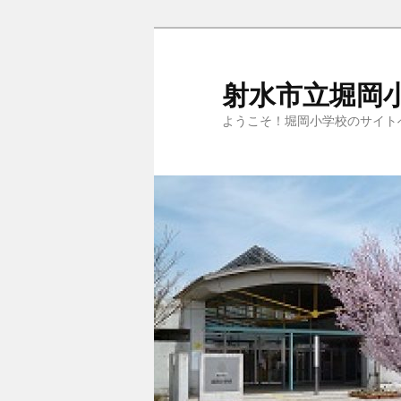
メ
サ
イ
ブ
ン
コ
射水市立堀岡
コ
ン
ようこそ！堀岡小学校のサイト
ン
テ
テ
ン
ン
ツ
ツ
へ
へ
移
移
動
動