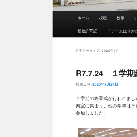
メ
ホーム
校歌
校章
イ
ン
登校許可証
「チームほりお
メ
ニ
ュ
月別アーカイブ:
2025年7月
ー
R7.7.24 １学
投稿日時:
2025年7月24日
１学期の終業式が行われまし
楽室に集まり、他の学年はそれ
参加しました。