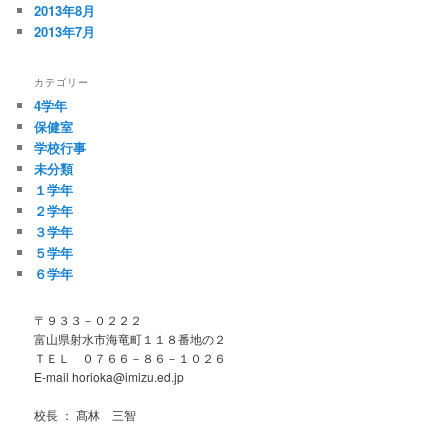
2013年8月
2013年7月
カテゴリー
4学年
保健室
学校行事
未分類
１学年
２学年
３学年
５学年
６学年
〒９３３－０２２２
富山県射水市海竜町１１８番地の２
ＴＥＬ ０７６６－８６－１０２６
E-mail horioka@imizu.ed.jp
校長 ： 髙林 三智