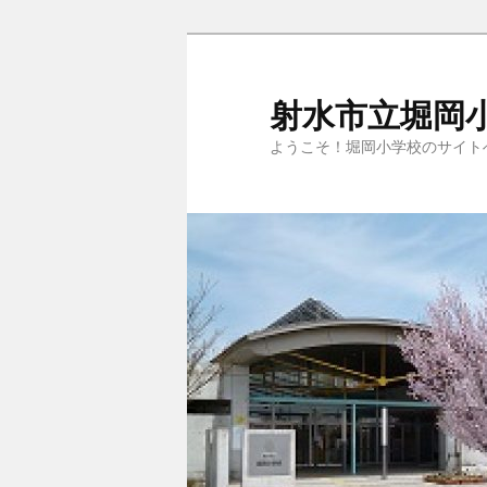
メ
サ
イ
ブ
ン
コ
射水市立堀岡
コ
ン
ようこそ！堀岡小学校のサイト
ン
テ
テ
ン
ン
ツ
ツ
へ
へ
移
移
動
動