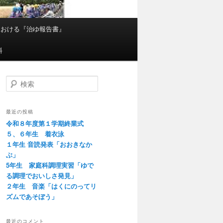
における『治ゆ報告書』
料
検
索
最近の投稿
令和８年度第１学期終業式
５、６年生 着衣泳
１年生 音読発表「おおきなか
ぶ」
5年生 家庭科調理実習「ゆで
る調理でおいしさ発見」
２年生 音楽「はくにのってリ
ズムであそぼう」
最近のコメント