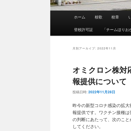
メ
ホーム
校歌
校章
イ
ン
登校許可証
「チームほりお
メ
ニ
ュ
月別アーカイブ:
2022年11月
ー
オミクロン株対
報提供について
投稿日時:
2022年11月28日
昨今の新型コロナ感染の拡大
報提供です。ワクチン接種は
の判断にあたって、次のこと
してください。