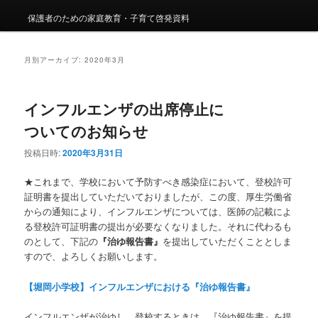
保護者のための家庭教育・子育て啓発資料
月別アーカイブ:
2020年3月
インフルエンザの出席停止に
ついてのお知らせ
投稿日時:
2020年3月31日
★これまで、学校において予防すべき感染症において、登校許可
証明書を提出していただいておりましたが、この度、厚生労働省
からの通知により、インフルエンザについては、医師の記載によ
る登校許可証明書の提出が必要なくなりました。それに代わるも
のとして、下記の
『治ゆ報告書』
を提出していただくこととしま
すので、よろしくお願いします。
【堀岡小学校】インフルエンザにおける『治ゆ報告書』
インフルエンザが治ゆし、登校するときは、『治ゆ報告書』を提