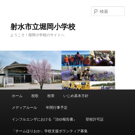
メ
サ
イ
ブ
検
ン
コ
索
コ
ン
射水市立堀岡小学校
ン
テ
ようこそ！堀岡小学校のサイトへ
テ
ン
ン
ツ
ツ
へ
へ
移
移
動
動
メ
ホーム
校歌
校章
いじめ基本方針
イ
ン
メディアルール
年間行事予定
メ
ニ
インフルエンザにおける『治ゆ報告書』
登校許可証
ュ
ー
「チームほりおか」学校支援ボランティア募集