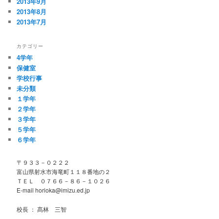
2013年9月
2013年8月
2013年7月
カテゴリー
4学年
保健室
学校行事
未分類
１学年
２学年
３学年
５学年
６学年
〒９３３－０２２２
富山県射水市海竜町１１８番地の２
ＴＥＬ ０７６６－８６－１０２６
E-mail horioka@imizu.ed.jp
校長 ： 髙林 三智