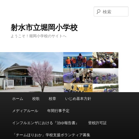
メ
サ
イ
ブ
検
ン
コ
索
コ
ン
射水市立堀岡小学校
ン
テ
ようこそ！堀岡小学校のサイトへ
テ
ン
ン
ツ
ツ
へ
へ
移
移
動
動
メ
ホーム
校歌
校章
いじめ基本方針
イ
ン
メディアルール
年間行事予定
メ
ニ
インフルエンザにおける『治ゆ報告書』
登校許可証
ュ
ー
「チームほりおか」学校支援ボランティア募集