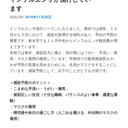
ます
投稿日時:
2016年11月28日
インフルエンザ流行シーズンに入りました。県内では例年、１２
月から２月にかけて、感染が急増する傾向があり、早めの予防が
重要です。射水市でも１１月中旬からインフルエンザ報告数が増
えてきています。
本校では毎年、感染拡大に備え、流行期にはうがい・手洗い・換
気・マスク着用の徹底しています。学校内での集団感染防止や、
かぜ予防の意識を高めるためにも、全員がマスクをすることにし
ています。感染予防として、以下のことがとても大切です。
＜感染予防のポイント＞
・こまめな手洗い・うがい・換気
・規則正しい生活（十分な睡眠、バランスのよい食事、適度な運
動）
・マスクの着用
・帰宅後や休日の過ごし方（人ごみを避ける、外出時のマスクの
着用）