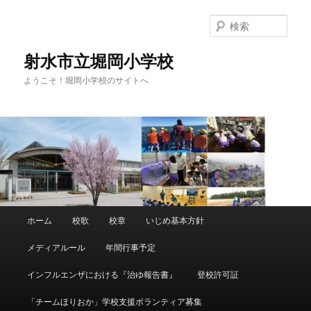
メ
サ
イ
ブ
検
ン
コ
索
コ
ン
射水市立堀岡小学校
ン
テ
ようこそ！堀岡小学校のサイトへ
テ
ン
ン
ツ
ツ
へ
へ
移
移
動
動
メ
ホーム
校歌
校章
いじめ基本方針
イ
ン
メディアルール
年間行事予定
メ
ニ
インフルエンザにおける『治ゆ報告書』
登校許可証
ュ
ー
「チームほりおか」学校支援ボランティア募集