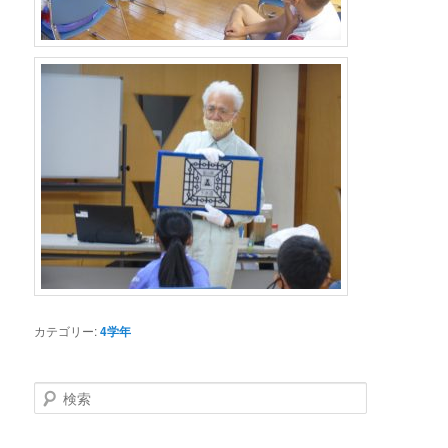
カテゴリー:
4学年
検
索