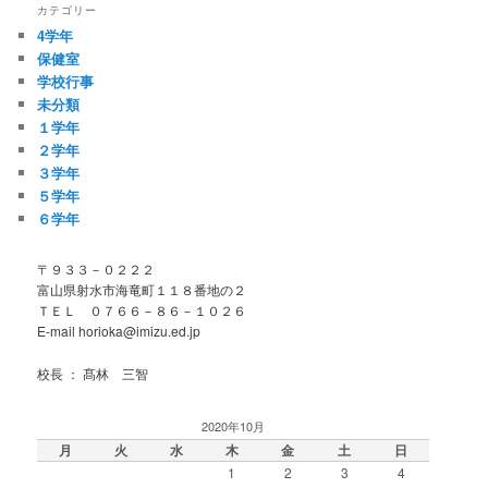
カテゴリー
4学年
保健室
学校行事
未分類
１学年
２学年
３学年
５学年
６学年
〒９３３－０２２２
富山県射水市海竜町１１８番地の２
ＴＥＬ ０７６６－８６－１０２６
E-mail horioka@imizu.ed.jp
校長 ： 髙林 三智
2020年10月
月
火
水
木
金
土
日
1
2
3
4