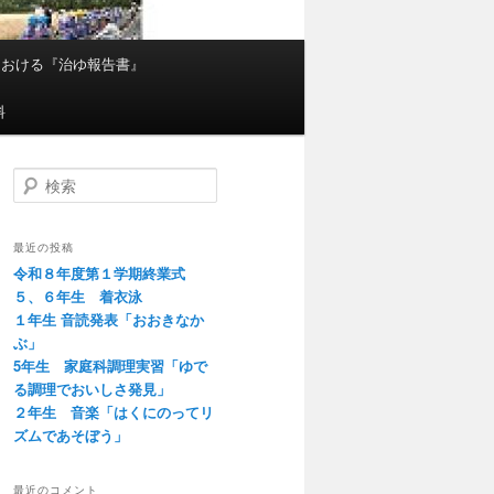
における『治ゆ報告書』
料
検
索
最近の投稿
令和８年度第１学期終業式
５、６年生 着衣泳
１年生 音読発表「おおきなか
ぶ」
5年生 家庭科調理実習「ゆで
る調理でおいしさ発見」
２年生 音楽「はくにのってリ
ズムであそぼう」
最近のコメント