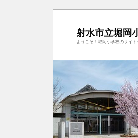
メ
サ
イ
ブ
ン
コ
射水市立堀岡
コ
ン
ようこそ！堀岡小学校のサイト
ン
テ
テ
ン
ン
ツ
ツ
へ
へ
移
移
動
動