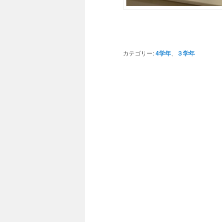
カテゴリー:
4学年
、
３学年