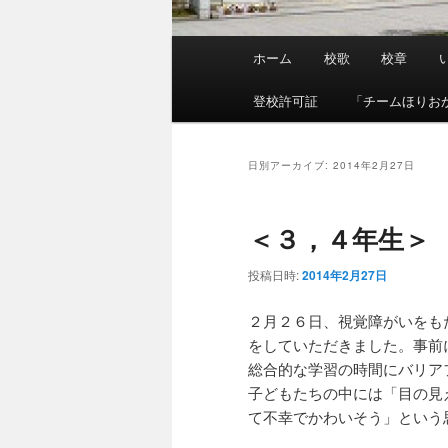
メ
ホーム
校歌
校章
イ
ン
登校許可証
「チームほりお
メ
ニ
ュ
日別アーカイブ:
2014年2月27日
ー
＜３，４年生＞
投稿日時:
2014年2月27日
２月２６日、視覚障がいをも
をしていただきました。事前
総合的な学習の時間にバリア
子どもたちの中には「目の見
て不幸でかわいそう」という