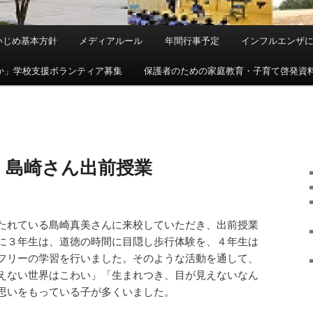
いじめ基本方針
メディアルール
年間行事予定
インフルエンザ
か」学校支援ボランティア募集
保護者のための家庭教育・子育て啓発資
 島崎さん出前授業
たれている島崎真美さんに来校していただき、出前授業
に３年生は、道徳の時間に目隠し歩行体験を、４年生は
フリーの学習を行いました。そのような活動を通して、
えない世界はこわい」「生まれつき、目が見えないなん
思いをもっている子が多くいました。