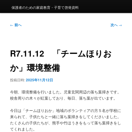
保護者のための家庭教育・子育て啓発資料
投
←
前へ
次へ
→
稿
ナ
ビ
ゲ
R7.11.12 「チームほりお
ー
シ
か」環境整備
ョ
ン
投稿日時:
2025年11月12日
今朝、環境整備を行いました。児童玄関周辺の落ち葉掃きです。
校舎周りの木々が紅葉しており、毎日、落ち葉が出ています。
今日は「チームほりおか」地域のボランティアの方５名が学校に
来られて、子供たちと一緒に落ち葉掃きをしてくださいました。
たくさんの子供たちが、熊手や竹ほうきをもって落ち葉掃きをし
てくれました。