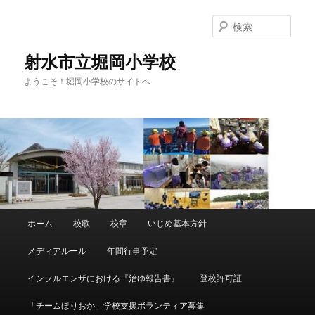
メ
イ
検
ン
索
コ
射水市立堀岡小学校
ン
ようこそ！堀岡小学校のサイトへ
テ
ン
ツ
へ
移
動
メ
ホーム
校歌
校章
いじめ基本方針
イ
ン
メディアルール
年間行事予定
メ
ニ
インフルエンザにおける『治ゆ報告書』
登校許可証
ュ
ー
「チームほりおか」学校支援ボランティア募集