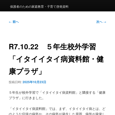
保護者のための家庭教育・子育て啓発資料
投
←
前へ
次へ
→
稿
ナ
ビ
ゲ
R7.10.22 ５年生校外学習
ー
シ
「イタイイタイ病資料館・健
ョ
ン
康プラザ」
投稿日時:
2025年10月23日
５年生が校外学習で「イタイイタイ病資料館」と隣接する「健康
プラザ」に行きました。
「イタイイタイ病資料館」では、まず、イタイイタイ病とは、ど
のような症状の病気か、その病気が発生した原因、病気が発覚し