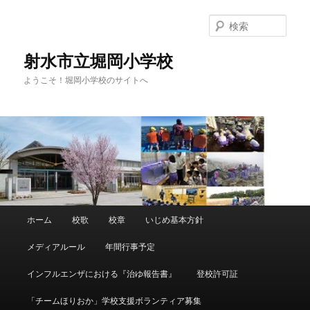
メ
イ
検
ン
索
コ
射水市立堀岡小学校
ン
ようこそ！堀岡小学校のサイトへ
テ
ン
ツ
へ
移
動
メ
ホーム
校歌
校章
いじめ基本方針
イ
ン
メディアルール
年間行事予定
メ
ニ
インフルエンザにおける『治ゆ報告書』
登校許可証
ュ
ー
「チームほりおか」学校支援ボランティア募集