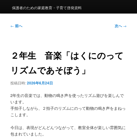
保護者のための家庭教育・子育て啓発資料
投
←
前へ
次へ
→
稿
ナ
ビ
ゲ
２年生 音楽「はくにのって
ー
シ
リズムであそぼう」
ョ
ン
投稿日時:
2026年6月24日
2年生の音楽では、動物の鳴き声を使ったリズム遊びを楽しんで
います。
手拍子しながら、２拍子のリズムにのって動物の鳴き声をまねっ
こします。
今日は、表現がどんどんつながって、教室全体が楽しい雰囲気に
包まれていました。