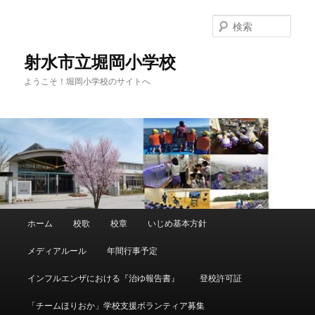
メ
イ
検
ン
索
コ
射水市立堀岡小学校
ン
ようこそ！堀岡小学校のサイトへ
テ
ン
ツ
へ
移
動
メ
ホーム
校歌
校章
いじめ基本方針
イ
ン
メディアルール
年間行事予定
メ
ニ
インフルエンザにおける『治ゆ報告書』
登校許可証
ュ
ー
「チームほりおか」学校支援ボランティア募集