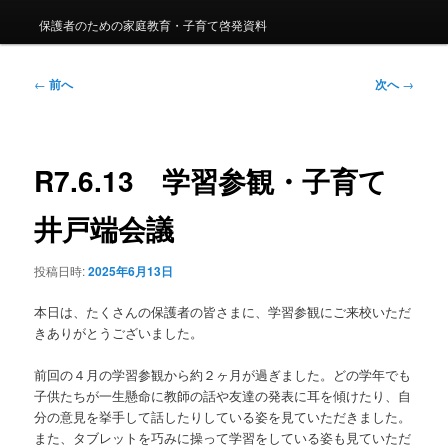
保護者のための家庭教育・子育て啓発資料
投
←
前へ
次へ
→
稿
ナ
ビ
ゲ
R7.6.13 学習参観・子育て
ー
シ
井戸端会議
ョ
ン
投稿日時:
2025年6月13日
本日は、たくさんの保護者の皆さまに、学習参観にご来校いただ
きありがとうございました。
前回の４月の学習参観から約２ヶ月が過ぎました。どの学年でも
子供たちが一生懸命に教師の話や友達の発表に耳を傾けたり、自
分の意見を挙手して話したりしている姿を見ていただきました。
また、タブレットを巧みに操って学習をしている姿も見ていただ