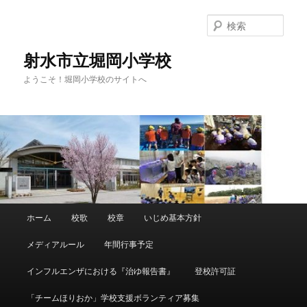
メ
イ
検
ン
索
コ
射水市立堀岡小学校
ン
ようこそ！堀岡小学校のサイトへ
テ
ン
ツ
へ
移
動
メ
ホーム
校歌
校章
いじめ基本方針
イ
ン
メディアルール
年間行事予定
メ
ニ
インフルエンザにおける『治ゆ報告書』
登校許可証
ュ
ー
「チームほりおか」学校支援ボランティア募集