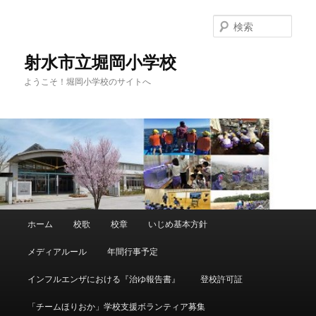
メ
イ
検
ン
索
コ
射水市立堀岡小学校
ン
ようこそ！堀岡小学校のサイトへ
テ
ン
ツ
へ
移
動
メ
ホーム
校歌
校章
いじめ基本方針
イ
ン
メディアルール
年間行事予定
メ
ニ
インフルエンザにおける『治ゆ報告書』
登校許可証
ュ
ー
「チームほりおか」学校支援ボランティア募集