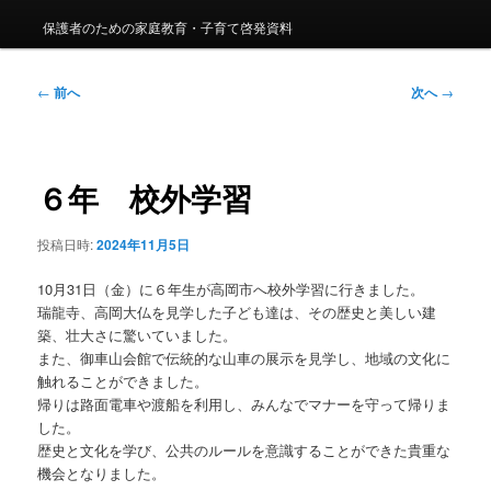
保護者のための家庭教育・子育て啓発資料
投
←
前へ
次へ
→
稿
ナ
ビ
ゲ
６年 校外学習
ー
シ
投稿日時:
2024年11月5日
ョ
ン
10月31日（金）に６年生が高岡市へ校外学習に行きました。
瑞龍寺、高岡大仏を見学した子ども達は、その歴史と美しい建
築、壮大さに驚いていました。
また、御車山会館で伝統的な山車の展示を見学し、地域の文化に
触れることができました。
帰りは路面電車や渡船を利用し、みんなでマナーを守って帰りま
した。
歴史と文化を学び、公共のルールを意識することができた貴重な
機会となりました。