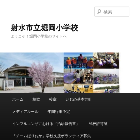
メ
イ
検
ン
索
コ
射水市立堀岡小学校
ン
ようこそ！堀岡小学校のサイトへ
テ
ン
ツ
へ
移
動
メ
ホーム
校歌
校章
いじめ基本方針
イ
ン
メディアルール
年間行事予定
メ
ニ
インフルエンザにおける『治ゆ報告書』
登校許可証
ュ
ー
「チームほりおか」学校支援ボランティア募集