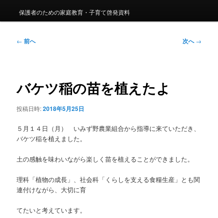
保護者のための家庭教育・子育て啓発資料
投
←
前へ
次へ
→
稿
ナ
ビ
ゲ
バケツ稲の苗を植えたよ
ー
シ
投稿日時:
2018年5月25日
ョ
ン
５月１４日（月） いみず野農業組合から指導に来ていただき、
バケツ稲を植えました。
土の感触を味わいながら楽しく苗を植えることができました。
理科「植物の成長」、社会科「くらしを支える食糧生産」とも関
連付けながら、大切に育
てたいと考えています。