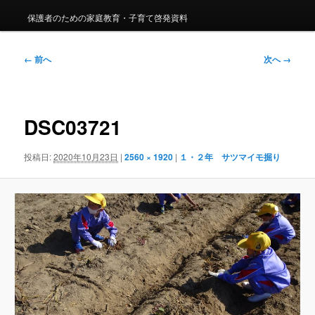
保護者のための家庭教育・子育て啓発資料
画
← 前へ
次へ →
像
ナ
ビ
ゲ
DSC03721
ー
シ
投稿日:
2020年10月23日
|
2560 × 1920
|
１・２年 サツマイモ掘り
ョ
ン