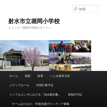
メ
イ
検
ン
索
コ
射水市立堀岡小学校
ン
ようこそ！堀岡小学校のサイトへ
テ
ン
ツ
へ
移
動
メ
ホーム
校歌
校章
いじめ基本方針
イ
ン
メディアルール
年間行事予定
メ
ニ
インフルエンザにおける『治ゆ報告書』
登校許可証
ュ
ー
「チームほりおか」学校支援ボランティア募集